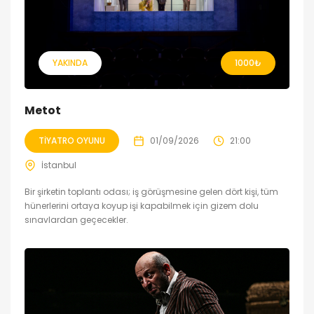
YAKINDA
1000
₺
Metot
TIYATRO OYUNU
01/09/2026
21:00
İstanbul
Bir şirketin toplantı odası; iş görüşmesine gelen dört kişi, tüm
hünerlerini ortaya koyup işi kapabilmek için gizem dolu
sınavlardan geçecekler.