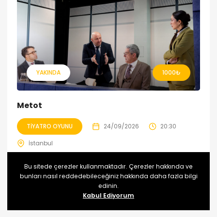
YAKINDA
1000
₺
Metot
TIYATRO OYUNU
24/09/2026
20:30
İstanbul
Bir şirketin toplantı odası; iş görüşmesine gelen dört kişi, tüm
Bu sitede çerezler kullanmaktadır. Çerezler hakkında ve
hünerlerini ortaya koyup işi kapabilmek için gizem dolu
bunları nasıl reddedebileceğiniz hakkında daha fazla bilgi
sınavlardan geçecekler.
edinin.
Kabul Ediyorum