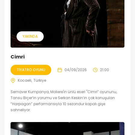
YAKINDA
Cimri
TIYATRO OYUNU
04/09/2026
21:00
Kocaeli
Türkiye
Semaver Kumpanya, Moliere'in ünlü eseri "Cimri” oyununu,
Tansu Biçer’in yorumu ve Serkan Keskin’in çok konuşulan
“Harpagon” performansıyla 10 sezondur kapalı gişe
sahneliyor.