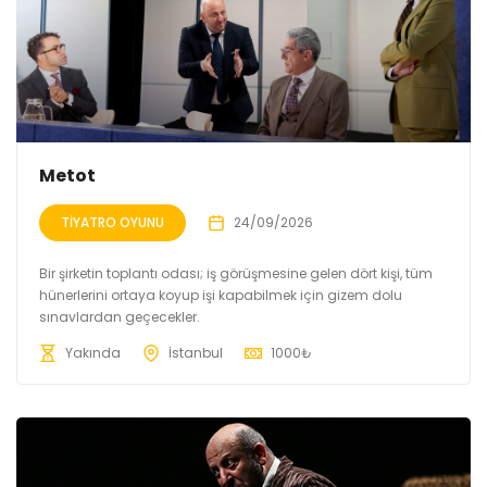
Metot
TIYATRO OYUNU
24/09/2026
Bir şirketin toplantı odası; iş görüşmesine gelen dört kişi, tüm
hünerlerini ortaya koyup işi kapabilmek için gizem dolu
sınavlardan geçecekler.
Yakında
İstanbul
1000
₺