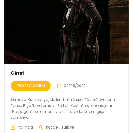
Cimri
TIYATRO OYUNU
04/09/2026
Semaver Kumpanya, Moliere'in ünlü eseri "Cimri” oyununu,
Tansu Biçer’in yorumu ve Serkan Keskin’in çok konuşulan
“Harpagon” performansıyla 10 sezondur kapalı gişe
sahneliyor.
Yakında
Kocaeli
Türkiye