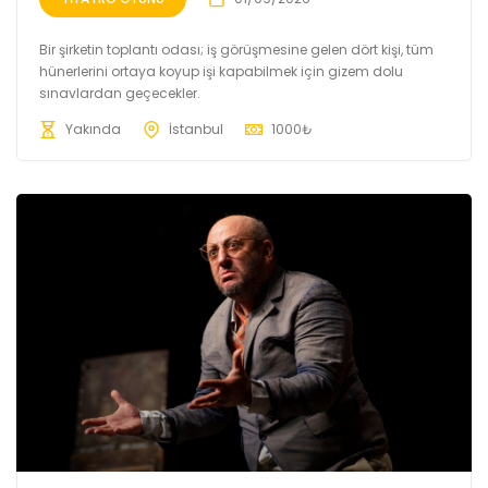
Bir şirketin toplantı odası; iş görüşmesine gelen dört kişi, tüm
hünerlerini ortaya koyup işi kapabilmek için gizem dolu
sınavlardan geçecekler.
Yakında
İstanbul
1000
₺