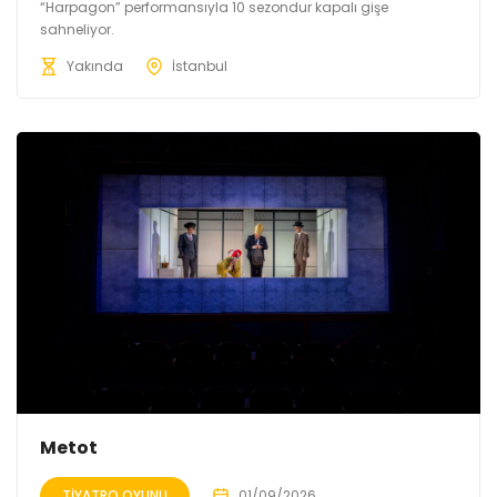
“Harpagon” performansıyla 10 sezondur kapalı gişe
sahneliyor.
Yakında
İstanbul
Metot
TIYATRO OYUNU
01/09/2026