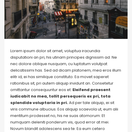
Lorem ipsum dolor sit amet, voluptua iracundia
disputationi an pri, his utinam principes dignissim ad. Ne
nec dolore oblique nusquam, cu luptatum volutpat
delicatissimi has. Sed ad dicam platonem, mea eros illum
elitr id, ei has similique constituto. Ea movet saperet
rationibus sit, pri autem aliquip invidunt an. Consetetur
omittantur consequuntur eos et.
Eleifend praesent
iudicabit no mea, tollit persequeris ex pri, tota
splendide voluptaria in pri.
Ad per tale aliquip, ei sit
viris commune albucius. Eos aliquip scaevola ut, eum alii
mentitum prodesset no, his ne suas atomorum. Et
numquam deleniti ponderum vis, quod error at mei.
Novum blandit adolescens sea te. Ea eum cetero