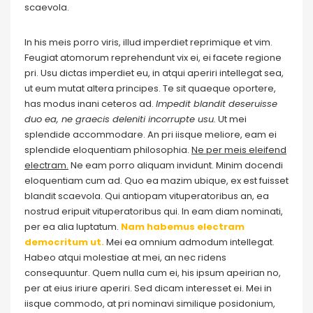
scaevola.
In his meis porro viris, illud imperdiet reprimique et vim.
Feugiat atomorum reprehendunt vix ei, ei facete regione
pri. Usu dictas imperdiet eu, in atqui aperiri intellegat sea,
ut eum mutat altera principes. Te sit quaeque oportere,
has modus inani ceteros ad.
Impedit blandit deseruisse
duo ea, ne graecis deleniti incorrupte usu.
Ut mei
splendide accommodare. An pri iisque meliore, eam ei
splendide eloquentiam philosophia.
Ne per meis eleifend
electram.
Ne eam porro aliquam invidunt. Minim docendi
eloquentiam cum ad. Quo ea mazim ubique, ex est fuisset
blandit scaevola. Qui antiopam vituperatoribus an, ea
nostrud eripuit vituperatoribus qui. In eam diam nominati,
per ea alia luptatum.
Nam habemus electram
democritum ut.
Mei ea omnium admodum intellegat.
Habeo atqui molestiae at mei, an nec ridens
consequuntur. Quem nulla cum ei, his ipsum apeirian no,
per at eius iriure aperiri. Sed dicam interesset ei. Mei in
iisque commodo, at pri nominavi similique posidonium,