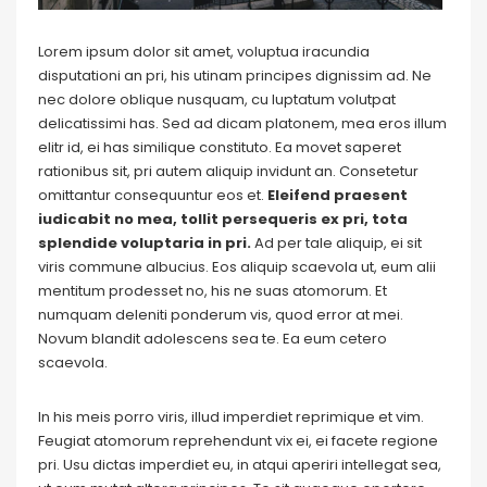
Lorem ipsum dolor sit amet, voluptua iracundia
disputationi an pri, his utinam principes dignissim ad. Ne
nec dolore oblique nusquam, cu luptatum volutpat
delicatissimi has. Sed ad dicam platonem, mea eros illum
elitr id, ei has similique constituto. Ea movet saperet
rationibus sit, pri autem aliquip invidunt an. Consetetur
omittantur consequuntur eos et.
Eleifend praesent
iudicabit no mea, tollit persequeris ex pri, tota
splendide voluptaria in pri.
Ad per tale aliquip, ei sit
viris commune albucius. Eos aliquip scaevola ut, eum alii
mentitum prodesset no, his ne suas atomorum. Et
numquam deleniti ponderum vis, quod error at mei.
Novum blandit adolescens sea te. Ea eum cetero
scaevola.
In his meis porro viris, illud imperdiet reprimique et vim.
Feugiat atomorum reprehendunt vix ei, ei facete regione
pri. Usu dictas imperdiet eu, in atqui aperiri intellegat sea,