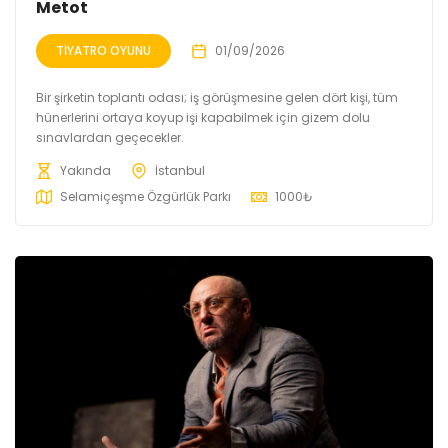
Metot
TIYATRO OYUNU
01/09/2026
Bir şirketin toplantı odası; iş görüşmesine gelen dört kişi, tüm
hünerlerini ortaya koyup işi kapabilmek için gizem dolu
sınavlardan geçecekler.
Yakında
İstanbul
Selamiçeşme Özgürlük Parkı
1000
₺