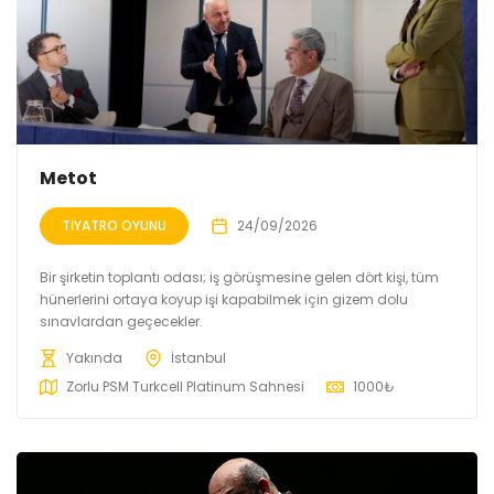
Metot
TIYATRO OYUNU
24/09/2026
Bir şirketin toplantı odası; iş görüşmesine gelen dört kişi, tüm
hünerlerini ortaya koyup işi kapabilmek için gizem dolu
sınavlardan geçecekler.
Yakında
İstanbul
Zorlu PSM Turkcell Platinum Sahnesi
1000
₺