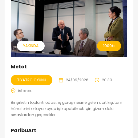
YAKINDA
1000
₺
Metot
TIYATRO OYUNU
24/09/2026
20:30
İstanbul
Bir şirketin toplantı odası; iş görüşmesine gelen dört kişi, tüm
hünerlerini ortaya koyup işi kapabilmek için gizem dolu
sınavlardan geçecekler.
ParibuArt