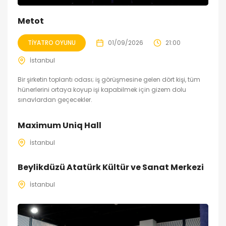
Metot
TIYATRO OYUNU
01/09/2026
21:00
İstanbul
Bir şirketin toplantı odası; iş görüşmesine gelen dört kişi, tüm
hünerlerini ortaya koyup işi kapabilmek için gizem dolu
sınavlardan geçecekler.
Maximum Uniq Hall
İstanbul
Beylikdüzü Atatürk Kültür ve Sanat Merkezi
İstanbul