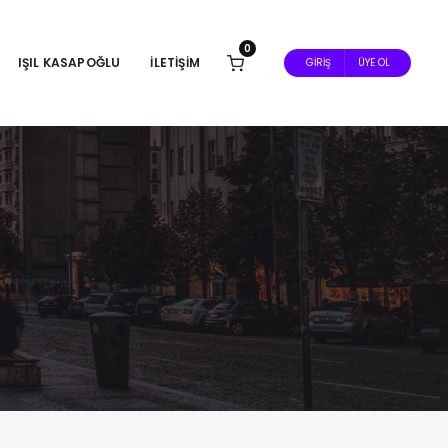
0
IŞIL KASAPOĞLU
İLETIŞIM
GIRIŞ
ÜYE OL